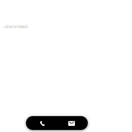
CONTACT
+31615195601
info@kalterkalter.com
Amsterdam