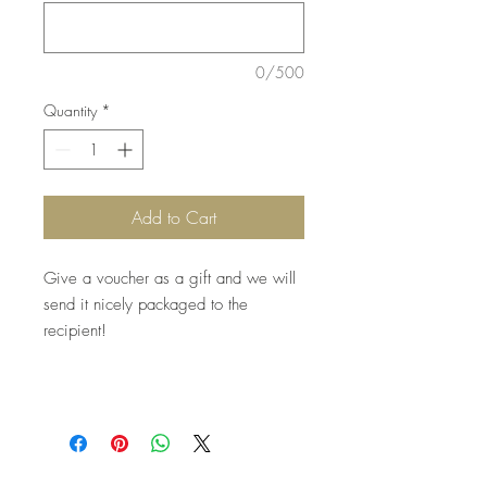
0/500
Quantity
*
Add to Cart
Give a voucher as a gift and we will
send it nicely packaged to the
recipient!