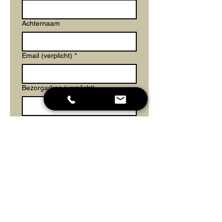
Achternaam
Email (verplicht)
*
Bezorgadres (verplicht)
Kies je product (verplicht)
Hoeveelheid (verplicht)
Welke kleur (indien
keuzemogelijkheid)
Keuze bij hoekbank