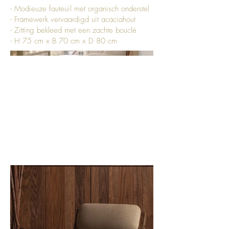
- Modieuze fauteuil met organisch onderstel
- Framewerk vervaardigd uit acaciahout
- Zitting bekleed met een zachte bouclé
- H 75 cm x B 70 cm x D 80 cm